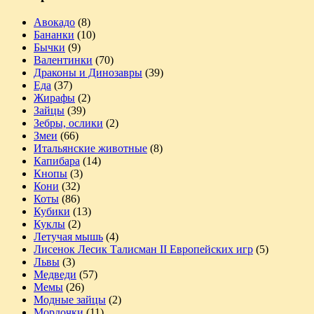
Авокадо
(8)
Бананки
(10)
Бычки
(9)
Валентинки
(70)
Драконы и Динозавры
(39)
Еда
(37)
Жирафы
(2)
Зайцы
(39)
Зебры, ослики
(2)
Змеи
(66)
Итальянские животные
(8)
Капибара
(14)
Кнопы
(3)
Кони
(32)
Коты
(86)
Кубики
(13)
Куклы
(2)
Летучая мышь
(4)
Лисенок Лесик Талисман II Европейских игр
(5)
Львы
(3)
Медведи
(57)
Мемы
(26)
Модные зайцы
(2)
Мордочки
(11)