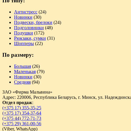
По типу:
Антистресс
(24)
Новинки
(30)
Подвески, брелоки
(24)
Подголовники
(48)
Подушки
(172)
Рюкзаки, сумки
(31)
Шопперы
(22)
По размеру:
Большая
(26)
Маленькая
(79)
Новинки
(30)
Средняя
(94)
ЗАО «Фирма Мальвина»
Адрес: 220006, Республика Беларусь, г. Минск, ул. Надеждинска
Отдел продаж
:
(+375 17) 355-35-25
(+375 17) 354-37-64
(+375 44) 772-71-73
(+375 29) 361-00-56
(
Viber,
WhatsApp)