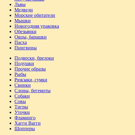
Львы
Медведи
Морские обитатели
Мышки
Новогодняя упаковка
Обезьянки
Овцы, барашки
Пасха
Пингвины
Подвески, брелоки
Подушки
Прочие образы
Рыбы
Рюкзаки, сумки
Свинки
Слоны, бегемоты
Собаки
Совы
Тигры
Уточки
Фламинго
Хагги Вагги
Шопперы