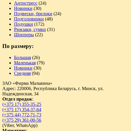
Антистресс
(24)
Новинки
(30)
Подвески, брелоки
(24)
Подголовники
(48)
Подушки
(172)
Рюкзаки, сумки
(31)
Шопперы
(22)
По размеру:
Большая
(26)
Маленькая
(79)
Новинки
(30)
Средняя
(94)
ЗАО «Фирма Мальвина»
Адрес: 220006, Республика Беларусь, г. Минск, ул.
Надеждинская, 34
Отдел продаж
:
(+375 17) 355-35-25
(+375 17) 354-37-64
(+375 44) 772-71-73
(+375 29) 361-00-56
(
Viber,
WhatsApp)
Маркетинг
: