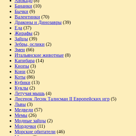
Авокадо
(8)
Бананки
(10)
Бычки
(9)
Валентинки
(70)
Драконы и Динозавры
(39)
Еда
(37)
Жирафы
(2)
Зайцы
(39)
Зебры, ослики
(2)
Змеи
(66)
Итальянские животные
(8)
Капибара
(14)
Кнопы
(3)
Кони
(32)
Коты
(86)
Кубики
(13)
Куклы
(2)
Летучая мышь
(4)
Лисенок Лесик Талисман II Европейских игр
(5)
Львы
(3)
Медведи
(57)
Мемы
(26)
Модные зайцы
(2)
Мордочки
(11)
Морские обитатели
(46)