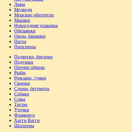
Львы
Медведи
Морские обитатели
Мышки
Новогодняя упаковка
Обезьянки
Овцы, барашки
Пасха
Пингвины
Подвески, брелоки
Подушки
Прочие образы
Рыбы
Рюкзаки, сумки
Свинки
Слоны, бегемоты
Собаки
Совы
Тигры
Уточки
Фламинго
Хагги Вагги
Шопперы