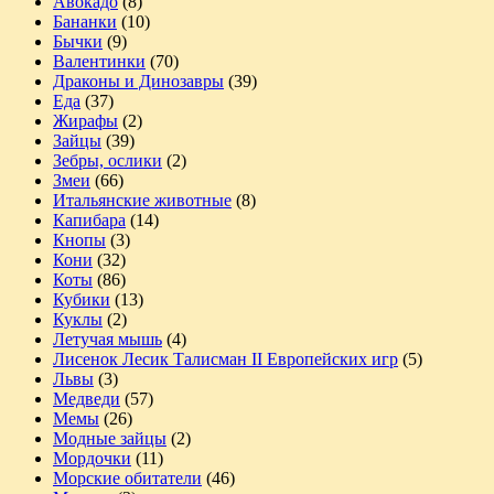
Авокадо
(8)
Бананки
(10)
Бычки
(9)
Валентинки
(70)
Драконы и Динозавры
(39)
Еда
(37)
Жирафы
(2)
Зайцы
(39)
Зебры, ослики
(2)
Змеи
(66)
Итальянские животные
(8)
Капибара
(14)
Кнопы
(3)
Кони
(32)
Коты
(86)
Кубики
(13)
Куклы
(2)
Летучая мышь
(4)
Лисенок Лесик Талисман II Европейских игр
(5)
Львы
(3)
Медведи
(57)
Мемы
(26)
Модные зайцы
(2)
Мордочки
(11)
Морские обитатели
(46)