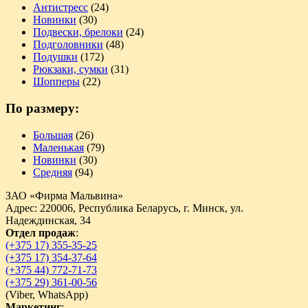
Антистресс
(24)
Новинки
(30)
Подвески, брелоки
(24)
Подголовники
(48)
Подушки
(172)
Рюкзаки, сумки
(31)
Шопперы
(22)
По размеру:
Большая
(26)
Маленькая
(79)
Новинки
(30)
Средняя
(94)
ЗАО «Фирма Мальвина»
Адрес: 220006, Республика Беларусь, г. Минск, ул.
Надеждинская, 34
Отдел продаж
:
(+375 17) 355-35-25
(+375 17) 354-37-64
(+375 44) 772-71-73
(+375 29) 361-00-56
(
Viber,
WhatsApp)
Маркетинг
: