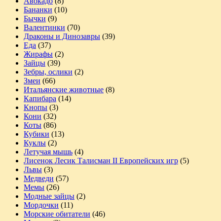
Авокадо
(8)
Бананки
(10)
Бычки
(9)
Валентинки
(70)
Драконы и Динозавры
(39)
Еда
(37)
Жирафы
(2)
Зайцы
(39)
Зебры, ослики
(2)
Змеи
(66)
Итальянские животные
(8)
Капибара
(14)
Кнопы
(3)
Кони
(32)
Коты
(86)
Кубики
(13)
Куклы
(2)
Летучая мышь
(4)
Лисенок Лесик Талисман II Европейских игр
(5)
Львы
(3)
Медведи
(57)
Мемы
(26)
Модные зайцы
(2)
Мордочки
(11)
Морские обитатели
(46)