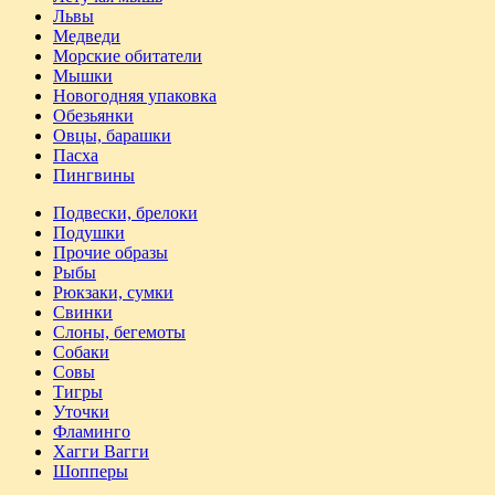
Львы
Медведи
Морские обитатели
Мышки
Новогодняя упаковка
Обезьянки
Овцы, барашки
Пасха
Пингвины
Подвески, брелоки
Подушки
Прочие образы
Рыбы
Рюкзаки, сумки
Свинки
Слоны, бегемоты
Собаки
Совы
Тигры
Уточки
Фламинго
Хагги Вагги
Шопперы