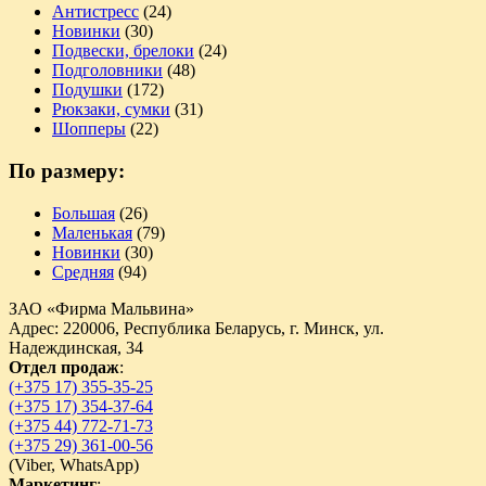
Антистресс
(24)
Новинки
(30)
Подвески, брелоки
(24)
Подголовники
(48)
Подушки
(172)
Рюкзаки, сумки
(31)
Шопперы
(22)
По размеру:
Большая
(26)
Маленькая
(79)
Новинки
(30)
Средняя
(94)
ЗАО «Фирма Мальвина»
Адрес: 220006, Республика Беларусь, г. Минск, ул.
Надеждинская, 34
Отдел продаж
:
(+375 17) 355-35-25
(+375 17) 354-37-64
(+375 44) 772-71-73
(+375 29) 361-00-56
(
Viber,
WhatsApp)
Маркетинг
: