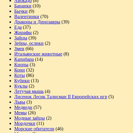
Авокадо
(8)
Бананки
(10)
Бычки
(9)
Валентинки
(70)
Драконы и Динозавры
(39)
Еда
(37)
Жирафы
(2)
Зайцы
(39)
Зебры, ослики
(2)
Змеи
(66)
Итальянские животные
(8)
Капибара
(14)
Кнопы
(3)
Кони
(32)
Коты
(86)
Кубики
(13)
Куклы
(2)
Летучая мышь
(4)
Лисенок Лесик Талисман II Европейских игр
(5)
Львы
(3)
Медведи
(57)
Мемы
(26)
Модные зайцы
(2)
Мордочки
(11)
Морские обитатели
(46)