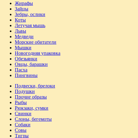
Жирафы
Зайцы
Зебры, ослики
Коты
Летучая мышь
Львы
Медведи
Морские обитатели
Мышки
Новогодняя упаковка
Обезьянки
Овцы, барашки
Пасха
Пингвины
Подвески, брелоки
Подушки
Прочие образы
Рыбы
Рюкзаки, сумки
Свинки
Слоны, бегемоты
Собаки
Совы
Тигры