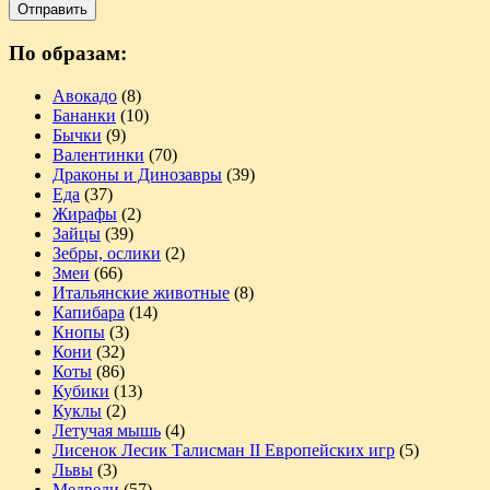
По образам:
Авокадо
(8)
Бананки
(10)
Бычки
(9)
Валентинки
(70)
Драконы и Динозавры
(39)
Еда
(37)
Жирафы
(2)
Зайцы
(39)
Зебры, ослики
(2)
Змеи
(66)
Итальянские животные
(8)
Капибара
(14)
Кнопы
(3)
Кони
(32)
Коты
(86)
Кубики
(13)
Куклы
(2)
Летучая мышь
(4)
Лисенок Лесик Талисман II Европейских игр
(5)
Львы
(3)
Медведи
(57)