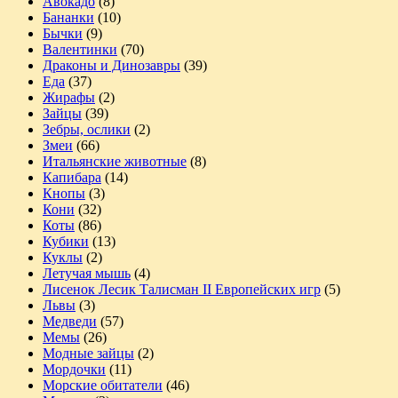
Авокадо
(8)
Бананки
(10)
Бычки
(9)
Валентинки
(70)
Драконы и Динозавры
(39)
Еда
(37)
Жирафы
(2)
Зайцы
(39)
Зебры, ослики
(2)
Змеи
(66)
Итальянские животные
(8)
Капибара
(14)
Кнопы
(3)
Кони
(32)
Коты
(86)
Кубики
(13)
Куклы
(2)
Летучая мышь
(4)
Лисенок Лесик Талисман II Европейских игр
(5)
Львы
(3)
Медведи
(57)
Мемы
(26)
Модные зайцы
(2)
Мордочки
(11)
Морские обитатели
(46)