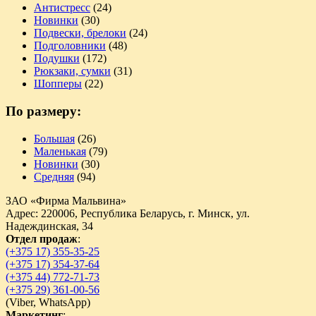
Антистресс
(24)
Новинки
(30)
Подвески, брелоки
(24)
Подголовники
(48)
Подушки
(172)
Рюкзаки, сумки
(31)
Шопперы
(22)
По размеру:
Большая
(26)
Маленькая
(79)
Новинки
(30)
Средняя
(94)
ЗАО «Фирма Мальвина»
Адрес: 220006, Республика Беларусь, г. Минск, ул.
Надеждинская, 34
Отдел продаж
:
(+375 17) 355-35-25
(+375 17) 354-37-64
(+375 44) 772-71-73
(+375 29) 361-00-56
(
Viber,
WhatsApp)
Маркетинг
: