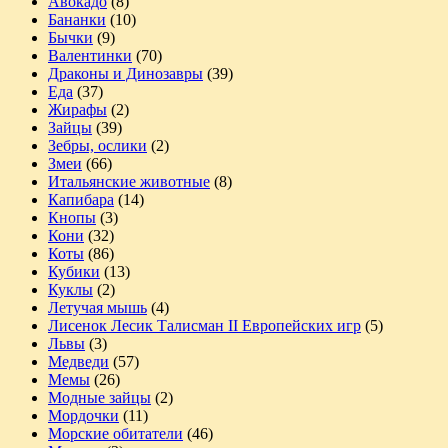
Авокадо
(8)
Бананки
(10)
Бычки
(9)
Валентинки
(70)
Драконы и Динозавры
(39)
Еда
(37)
Жирафы
(2)
Зайцы
(39)
Зебры, ослики
(2)
Змеи
(66)
Итальянские животные
(8)
Капибара
(14)
Кнопы
(3)
Кони
(32)
Коты
(86)
Кубики
(13)
Куклы
(2)
Летучая мышь
(4)
Лисенок Лесик Талисман II Европейских игр
(5)
Львы
(3)
Медведи
(57)
Мемы
(26)
Модные зайцы
(2)
Мордочки
(11)
Морские обитатели
(46)