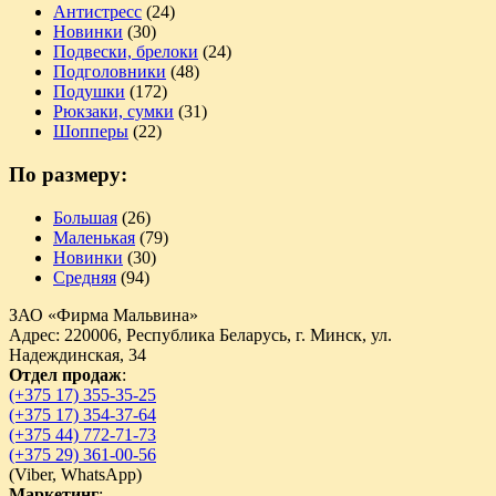
Антистресс
(24)
Новинки
(30)
Подвески, брелоки
(24)
Подголовники
(48)
Подушки
(172)
Рюкзаки, сумки
(31)
Шопперы
(22)
По размеру:
Большая
(26)
Маленькая
(79)
Новинки
(30)
Средняя
(94)
ЗАО «Фирма Мальвина»
Адрес: 220006, Республика Беларусь, г. Минск, ул.
Надеждинская, 34
Отдел продаж
:
(+375 17) 355-35-25
(+375 17) 354-37-64
(+375 44) 772-71-73
(+375 29) 361-00-56
(
Viber,
WhatsApp)
Маркетинг
: