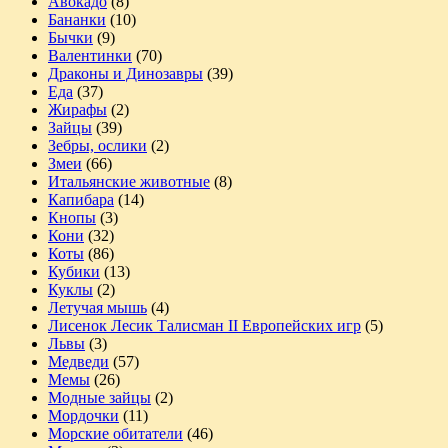
Авокадо
(8)
Бананки
(10)
Бычки
(9)
Валентинки
(70)
Драконы и Динозавры
(39)
Еда
(37)
Жирафы
(2)
Зайцы
(39)
Зебры, ослики
(2)
Змеи
(66)
Итальянские животные
(8)
Капибара
(14)
Кнопы
(3)
Кони
(32)
Коты
(86)
Кубики
(13)
Куклы
(2)
Летучая мышь
(4)
Лисенок Лесик Талисман II Европейских игр
(5)
Львы
(3)
Медведи
(57)
Мемы
(26)
Модные зайцы
(2)
Мордочки
(11)
Морские обитатели
(46)