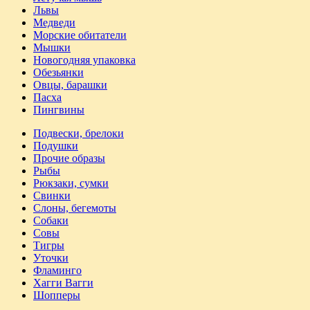
Львы
Медведи
Морские обитатели
Мышки
Новогодняя упаковка
Обезьянки
Овцы, барашки
Пасха
Пингвины
Подвески, брелоки
Подушки
Прочие образы
Рыбы
Рюкзаки, сумки
Свинки
Слоны, бегемоты
Собаки
Совы
Тигры
Уточки
Фламинго
Хагги Вагги
Шопперы