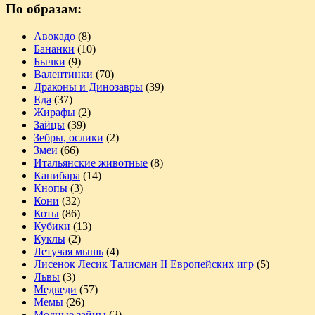
По образам:
Авокадо
(8)
Бананки
(10)
Бычки
(9)
Валентинки
(70)
Драконы и Динозавры
(39)
Еда
(37)
Жирафы
(2)
Зайцы
(39)
Зебры, ослики
(2)
Змеи
(66)
Итальянские животные
(8)
Капибара
(14)
Кнопы
(3)
Кони
(32)
Коты
(86)
Кубики
(13)
Куклы
(2)
Летучая мышь
(4)
Лисенок Лесик Талисман II Европейских игр
(5)
Львы
(3)
Медведи
(57)
Мемы
(26)
Модные зайцы
(2)