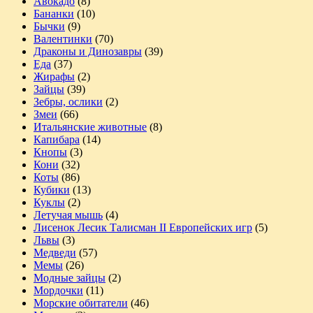
Авокадо
(8)
Бананки
(10)
Бычки
(9)
Валентинки
(70)
Драконы и Динозавры
(39)
Еда
(37)
Жирафы
(2)
Зайцы
(39)
Зебры, ослики
(2)
Змеи
(66)
Итальянские животные
(8)
Капибара
(14)
Кнопы
(3)
Кони
(32)
Коты
(86)
Кубики
(13)
Куклы
(2)
Летучая мышь
(4)
Лисенок Лесик Талисман II Европейских игр
(5)
Львы
(3)
Медведи
(57)
Мемы
(26)
Модные зайцы
(2)
Мордочки
(11)
Морские обитатели
(46)