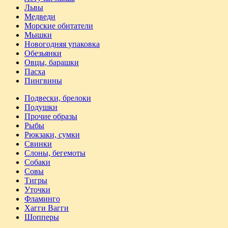
Львы
Медведи
Морские обитатели
Мышки
Новогодняя упаковка
Обезьянки
Овцы, барашки
Пасха
Пингвины
Подвески, брелоки
Подушки
Прочие образы
Рыбы
Рюкзаки, сумки
Свинки
Слоны, бегемоты
Собаки
Совы
Тигры
Уточки
Фламинго
Хагги Вагги
Шопперы