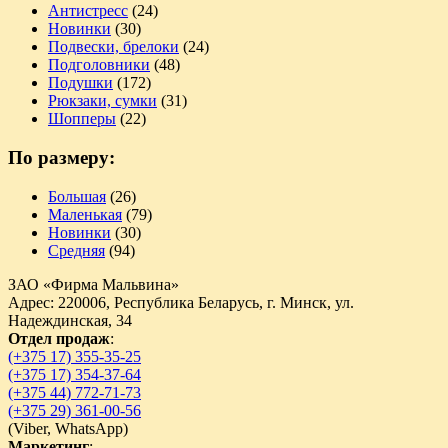
Антистресс
(24)
Новинки
(30)
Подвески, брелоки
(24)
Подголовники
(48)
Подушки
(172)
Рюкзаки, сумки
(31)
Шопперы
(22)
По размеру:
Большая
(26)
Маленькая
(79)
Новинки
(30)
Средняя
(94)
ЗАО «Фирма Мальвина»
Адрес: 220006, Республика Беларусь, г. Минск, ул.
Надеждинская, 34
Отдел продаж
:
(+375 17) 355-35-25
(+375 17) 354-37-64
(+375 44) 772-71-73
(+375 29) 361-00-56
(
Viber,
WhatsApp)
Маркетинг
: