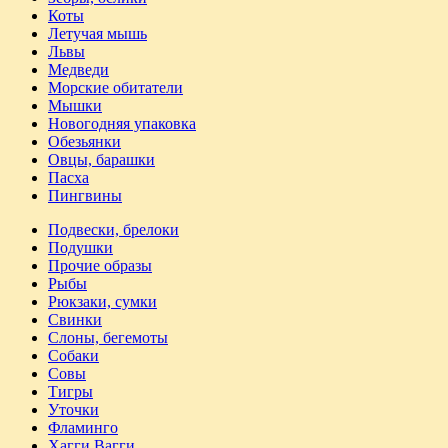
Коты
Летучая мышь
Львы
Медведи
Морские обитатели
Мышки
Новогодняя упаковка
Обезьянки
Овцы, барашки
Пасха
Пингвины
Подвески, брелоки
Подушки
Прочие образы
Рыбы
Рюкзаки, сумки
Свинки
Слоны, бегемоты
Собаки
Совы
Тигры
Уточки
Фламинго
Хагги Вагги