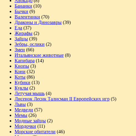
Авокадо
(8)
Бананки
(10)
Бычки
(9)
Валентинки
(70)
Драконы и Динозавры
(39)
Еда
(37)
Жирафы
(2)
Зайцы
(39)
Зебры, ослики
(2)
Змеи
(66)
Итальянские животные
(8)
Капибара
(14)
Кнопы
(3)
Кони
(32)
Коты
(86)
Кубики
(13)
Куклы
(2)
Летучая мышь
(4)
Лисенок Лесик Талисман II Европейских игр
(5)
Львы
(3)
Медведи
(57)
Мемы
(26)
Модные зайцы
(2)
Мордочки
(11)
Морские обитатели
(46)