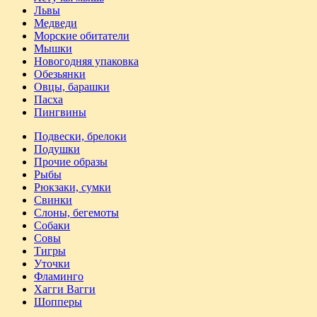
Львы
Медведи
Морские обитатели
Мышки
Новогодняя упаковка
Обезьянки
Овцы, барашки
Пасха
Пингвины
Подвески, брелоки
Подушки
Прочие образы
Рыбы
Рюкзаки, сумки
Свинки
Слоны, бегемоты
Собаки
Совы
Тигры
Уточки
Фламинго
Хагги Вагги
Шопперы