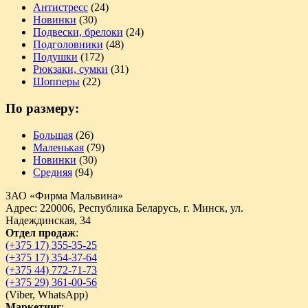
Антистресс
(24)
Новинки
(30)
Подвески, брелоки
(24)
Подголовники
(48)
Подушки
(172)
Рюкзаки, сумки
(31)
Шопперы
(22)
По размеру:
Большая
(26)
Маленькая
(79)
Новинки
(30)
Средняя
(94)
ЗАО «Фирма Мальвина»
Адрес: 220006, Республика Беларусь, г. Минск, ул.
Надеждинская, 34
Отдел продаж
:
(+375 17) 355-35-25
(+375 17) 354-37-64
(+375 44) 772-71-73
(+375 29) 361-00-56
(
Viber,
WhatsApp)
Маркетинг
: