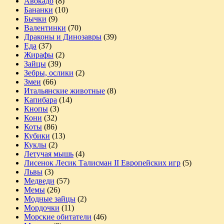
Авокадо
(8)
Бананки
(10)
Бычки
(9)
Валентинки
(70)
Драконы и Динозавры
(39)
Еда
(37)
Жирафы
(2)
Зайцы
(39)
Зебры, ослики
(2)
Змеи
(66)
Итальянские животные
(8)
Капибара
(14)
Кнопы
(3)
Кони
(32)
Коты
(86)
Кубики
(13)
Куклы
(2)
Летучая мышь
(4)
Лисенок Лесик Талисман II Европейских игр
(5)
Львы
(3)
Медведи
(57)
Мемы
(26)
Модные зайцы
(2)
Мордочки
(11)
Морские обитатели
(46)