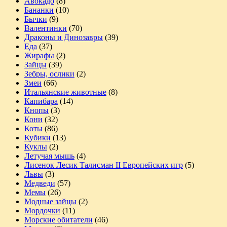
Авокадо
(8)
Бананки
(10)
Бычки
(9)
Валентинки
(70)
Драконы и Динозавры
(39)
Еда
(37)
Жирафы
(2)
Зайцы
(39)
Зебры, ослики
(2)
Змеи
(66)
Итальянские животные
(8)
Капибара
(14)
Кнопы
(3)
Кони
(32)
Коты
(86)
Кубики
(13)
Куклы
(2)
Летучая мышь
(4)
Лисенок Лесик Талисман II Европейских игр
(5)
Львы
(3)
Медведи
(57)
Мемы
(26)
Модные зайцы
(2)
Мордочки
(11)
Морские обитатели
(46)