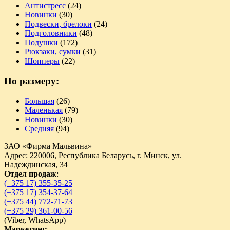
Антистресс
(24)
Новинки
(30)
Подвески, брелоки
(24)
Подголовники
(48)
Подушки
(172)
Рюкзаки, сумки
(31)
Шопперы
(22)
По размеру:
Большая
(26)
Маленькая
(79)
Новинки
(30)
Средняя
(94)
ЗАО «Фирма Мальвина»
Адрес: 220006, Республика Беларусь, г. Минск, ул.
Надеждинская, 34
Отдел продаж
:
(+375 17) 355-35-25
(+375 17) 354-37-64
(+375 44) 772-71-73
(+375 29) 361-00-56
(
Viber,
WhatsApp)
Маркетинг
: