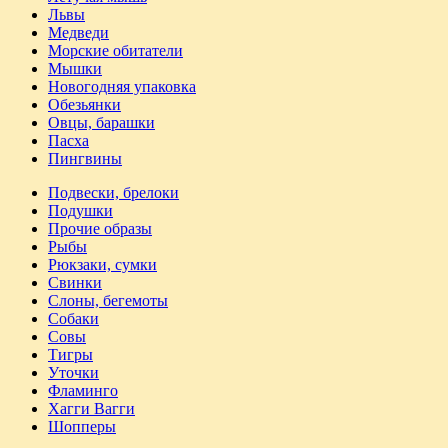
Львы
Медведи
Морские обитатели
Мышки
Новогодняя упаковка
Обезьянки
Овцы, барашки
Пасха
Пингвины
Подвески, брелоки
Подушки
Прочие образы
Рыбы
Рюкзаки, сумки
Свинки
Слоны, бегемоты
Собаки
Совы
Тигры
Уточки
Фламинго
Хагги Вагги
Шопперы