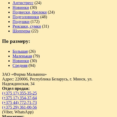
Антистресс
(24)
Новинки
(30)
Подвески, брелоки
(24)
Подголовники
(48)
Подушки
(172)
Рюкзаки, сумки
(31)
Шопперы
(22)
По размеру:
Большая
(26)
Маленькая
(79)
Новинки
(30)
Средняя
(94)
ЗАО «Фирма Мальвина»
Адрес: 220006, Республика Беларусь, г. Минск, ул.
Надеждинская, 34
Отдел продаж
:
(+375 17) 355-35-25
(+375 17) 354-37-64
(+375 44) 772-71-73
(+375 29) 361-00-56
(
Viber,
WhatsApp)
Маркетинг
: