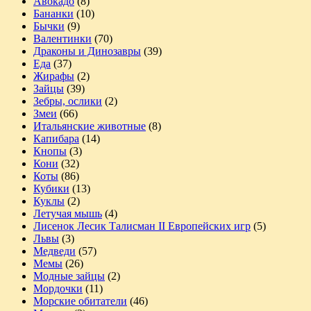
Авокадо
(8)
Бананки
(10)
Бычки
(9)
Валентинки
(70)
Драконы и Динозавры
(39)
Еда
(37)
Жирафы
(2)
Зайцы
(39)
Зебры, ослики
(2)
Змеи
(66)
Итальянские животные
(8)
Капибара
(14)
Кнопы
(3)
Кони
(32)
Коты
(86)
Кубики
(13)
Куклы
(2)
Летучая мышь
(4)
Лисенок Лесик Талисман II Европейских игр
(5)
Львы
(3)
Медведи
(57)
Мемы
(26)
Модные зайцы
(2)
Мордочки
(11)
Морские обитатели
(46)