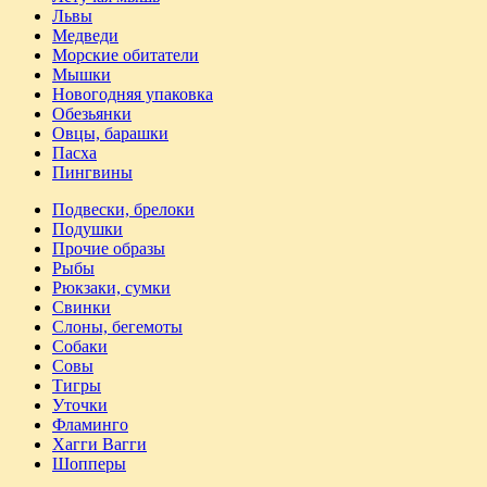
Львы
Медведи
Морские обитатели
Мышки
Новогодняя упаковка
Обезьянки
Овцы, барашки
Пасха
Пингвины
Подвески, брелоки
Подушки
Прочие образы
Рыбы
Рюкзаки, сумки
Свинки
Слоны, бегемоты
Собаки
Совы
Тигры
Уточки
Фламинго
Хагги Вагги
Шопперы