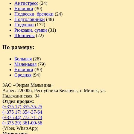
Антистресс
(24)
Новинки
(30)
Подвески, брелоки
(24)
Подголовники
(48)
Подушки
(172)
Рюкзаки, сумки
(31)
Шопперы
(22)
По размеру:
Большая
(26)
Маленькая
(79)
Новинки
(30)
Средняя
(94)
ЗАО «Фирма Мальвина»
Адрес: 220006, Республика Беларусь, г. Минск, ул.
Надеждинская, 34
Отдел продаж
:
(+375 17) 355-35-25
(+375 17) 354-37-64
(+375 44) 772-71-73
(+375 29) 361-00-56
(
Viber,
WhatsApp)
Маркетинг
: