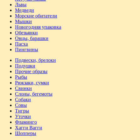
Львы
Медведи
Морские обитатели
Мышки
Новогодняя упаковка
Обезьянки
Овцы, барашки
Пасха
Пингвины
Подвески, брелоки
Подушки
Прочие образы
Рыбы
Рюкзаки, сумки
Свинки
Слоны, бегемоты
Собаки
Совы
Тигры
Уточки
Фламинго
Хагги Вагги
Шопперы