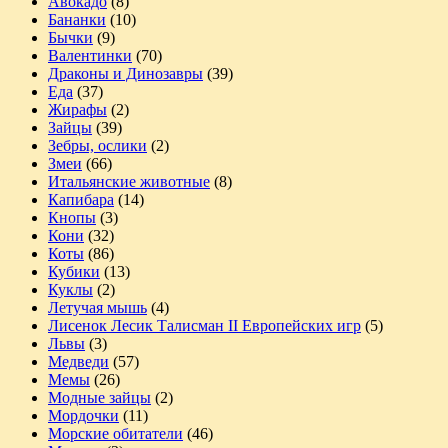
Авокадо
(8)
Бананки
(10)
Бычки
(9)
Валентинки
(70)
Драконы и Динозавры
(39)
Еда
(37)
Жирафы
(2)
Зайцы
(39)
Зебры, ослики
(2)
Змеи
(66)
Итальянские животные
(8)
Капибара
(14)
Кнопы
(3)
Кони
(32)
Коты
(86)
Кубики
(13)
Куклы
(2)
Летучая мышь
(4)
Лисенок Лесик Талисман II Европейских игр
(5)
Львы
(3)
Медведи
(57)
Мемы
(26)
Модные зайцы
(2)
Мордочки
(11)
Морские обитатели
(46)