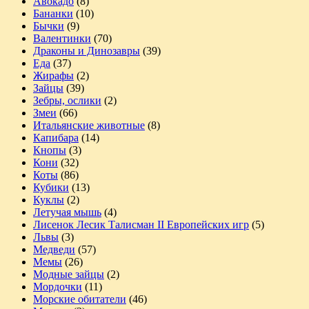
Авокадо
(8)
Бананки
(10)
Бычки
(9)
Валентинки
(70)
Драконы и Динозавры
(39)
Еда
(37)
Жирафы
(2)
Зайцы
(39)
Зебры, ослики
(2)
Змеи
(66)
Итальянские животные
(8)
Капибара
(14)
Кнопы
(3)
Кони
(32)
Коты
(86)
Кубики
(13)
Куклы
(2)
Летучая мышь
(4)
Лисенок Лесик Талисман II Европейских игр
(5)
Львы
(3)
Медведи
(57)
Мемы
(26)
Модные зайцы
(2)
Мордочки
(11)
Морские обитатели
(46)