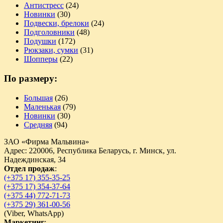
Антистресс
(24)
Новинки
(30)
Подвески, брелоки
(24)
Подголовники
(48)
Подушки
(172)
Рюкзаки, сумки
(31)
Шопперы
(22)
По размеру:
Большая
(26)
Маленькая
(79)
Новинки
(30)
Средняя
(94)
ЗАО «Фирма Мальвина»
Адрес: 220006, Республика Беларусь, г. Минск, ул.
Надеждинская, 34
Отдел продаж
:
(+375 17) 355-35-25
(+375 17) 354-37-64
(+375 44) 772-71-73
(+375 29) 361-00-56
(
Viber,
WhatsApp)
Маркетинг
: