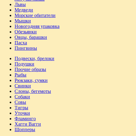
Львы
Медведи
Морские обитатели
Мышки
Новогодняя упаковка
Обезьянки
Овцы, барашки
Пасха
Пингвины
Подвески, брелоки
Подушки
Прочие образы
Рыбы
Рюкзаки, сумки
Свинки
Слоны, бегемоты
Собаки
Совы
Тигры
Уточки
Фламинго
Хагги Вагги
Шопперы