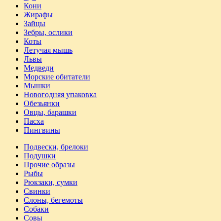
Кони
Жирафы
Зайцы
Зебры, ослики
Коты
Летучая мышь
Львы
Медведи
Морские обитатели
Мышки
Новогодняя упаковка
Обезьянки
Овцы, барашки
Пасха
Пингвины
Подвески, брелоки
Подушки
Прочие образы
Рыбы
Рюкзаки, сумки
Свинки
Слоны, бегемоты
Собаки
Совы