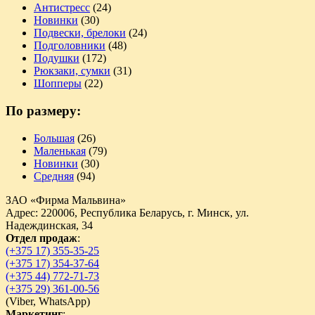
Антистресс
(24)
Новинки
(30)
Подвески, брелоки
(24)
Подголовники
(48)
Подушки
(172)
Рюкзаки, сумки
(31)
Шопперы
(22)
По размеру:
Большая
(26)
Маленькая
(79)
Новинки
(30)
Средняя
(94)
ЗАО «Фирма Мальвина»
Адрес: 220006, Республика Беларусь, г. Минск, ул.
Надеждинская, 34
Отдел продаж
:
(+375 17) 355-35-25
(+375 17) 354-37-64
(+375 44) 772-71-73
(+375 29) 361-00-56
(
Viber,
WhatsApp)
Маркетинг
: