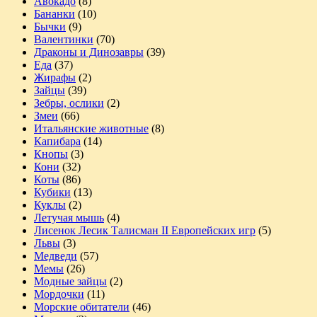
Авокадо
(8)
Бананки
(10)
Бычки
(9)
Валентинки
(70)
Драконы и Динозавры
(39)
Еда
(37)
Жирафы
(2)
Зайцы
(39)
Зебры, ослики
(2)
Змеи
(66)
Итальянские животные
(8)
Капибара
(14)
Кнопы
(3)
Кони
(32)
Коты
(86)
Кубики
(13)
Куклы
(2)
Летучая мышь
(4)
Лисенок Лесик Талисман II Европейских игр
(5)
Львы
(3)
Медведи
(57)
Мемы
(26)
Модные зайцы
(2)
Мордочки
(11)
Морские обитатели
(46)