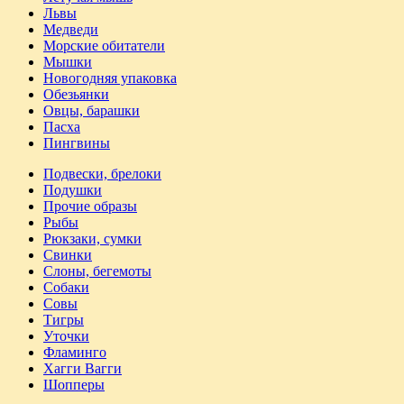
Львы
Медведи
Морские обитатели
Мышки
Новогодняя упаковка
Обезьянки
Овцы, барашки
Пасха
Пингвины
Подвески, брелоки
Подушки
Прочие образы
Рыбы
Рюкзаки, сумки
Свинки
Слоны, бегемоты
Собаки
Совы
Тигры
Уточки
Фламинго
Хагги Вагги
Шопперы